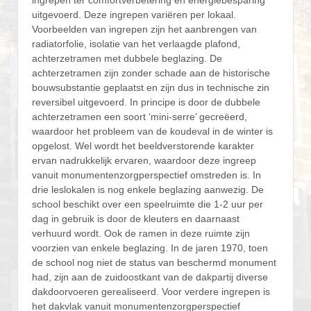
ingrepen ter comfortverbetering en energiebesparing
uitgevoerd. Deze ingrepen variëren per lokaal.
Voorbeelden van ingrepen zijn het aanbrengen van
radiatorfolie, isolatie van het verlaagde plafond,
achterzetramen met dubbele beglazing. De
achterzetramen zijn zonder schade aan de historische
bouwsubstantie geplaatst en zijn dus in technische zin
reversibel uitgevoerd. In principe is door de dubbele
achterzetramen een soort ‘mini-serre’ gecreëerd,
waardoor het probleem van de koudeval in de winter is
opgelost. Wel wordt het beeldverstorende karakter
ervan nadrukkelijk ervaren, waardoor deze ingreep
vanuit monumentenzorgperspectief omstreden is. In
drie leslokalen is nog enkele beglazing aanwezig. De
school beschikt over een speelruimte die 1-2 uur per
dag in gebruik is door de kleuters en daarnaast
verhuurd wordt. Ook de ramen in deze ruimte zijn
voorzien van enkele beglazing. In de jaren 1970, toen
de school nog niet de status van beschermd monument
had, zijn aan de zuidoostkant van de dakpartij diverse
dakdoorvoeren gerealiseerd. Voor verdere ingrepen is
het dakvlak vanuit monumentenzorgperspectief